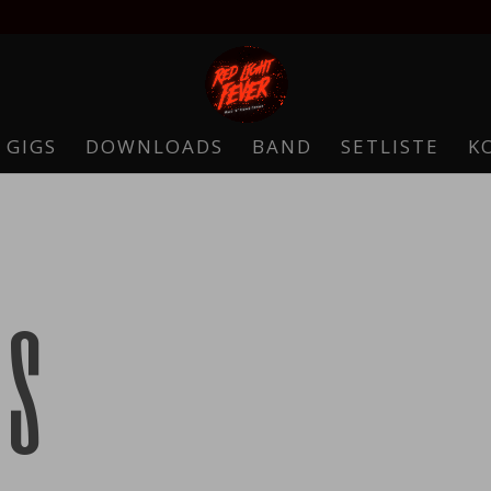
 GIGS
DOWNLOADS
BAND
SETLISTE
K
gs