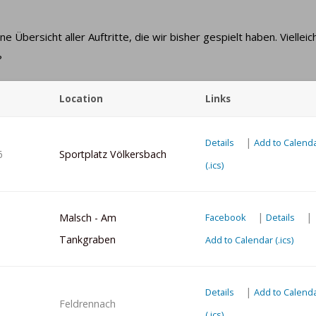
e Übersicht aller Auftritte, die wir bisher gespielt haben. Vielleic
?
Location
Links
|
Details
Add to Calend
6
Sportplatz Völkersbach
(.ics)
|
|
Malsch - Am
Facebook
Details
Tankgraben
Add to Calendar (.ics)
|
Details
Add to Calend
Feldrennach
(.ics)