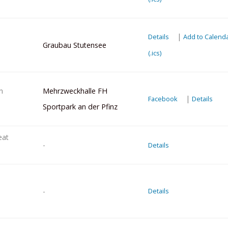
|
Details
Add to Calend
Graubau Stutensee
(.ics)
in
Mehrzweckhalle FH
|
Facebook
Details
Sportpark an der Pfinz
eat
-
Details
-
Details