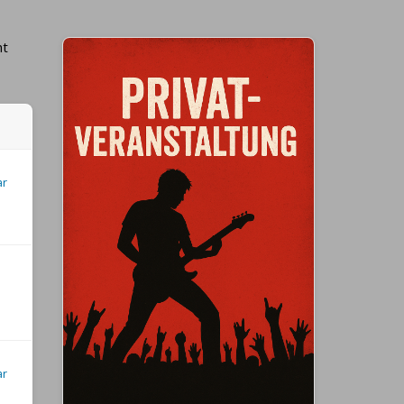
ht
ar
ar