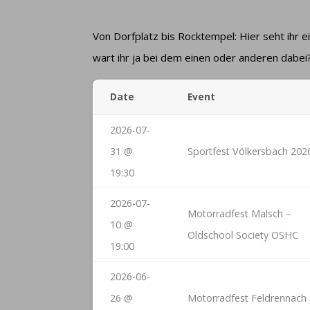
Von Dorfplatz bis Rocktempel: Hier seht ihr ein
wart ihr ja bei dem einen oder anderen dabei
Date
Event
2026-07-
31 @
Sportfest Völkersbach 202
19:30
2026-07-
Motorradfest Malsch –
10 @
Oldschool Society OSHC
19:00
2026-06-
26 @
Motorradfest Feldrennach