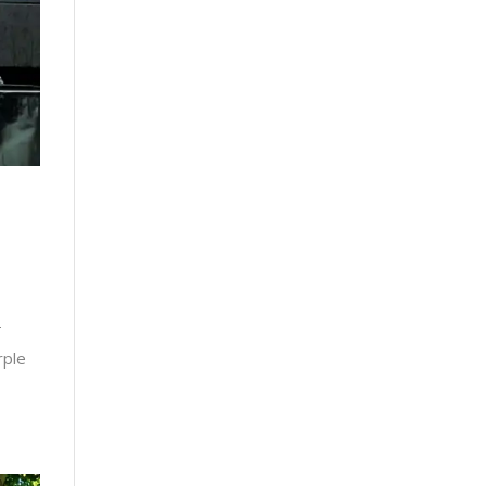
-
rple