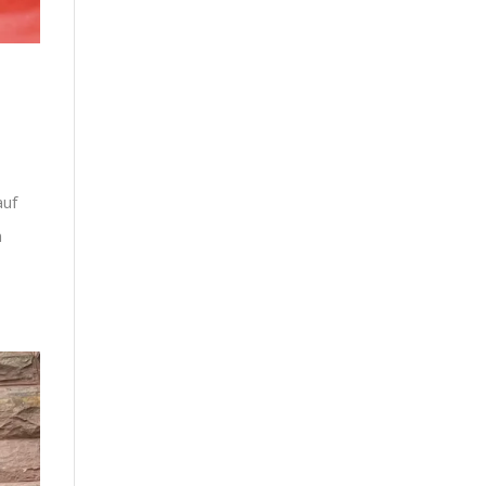
auf
n