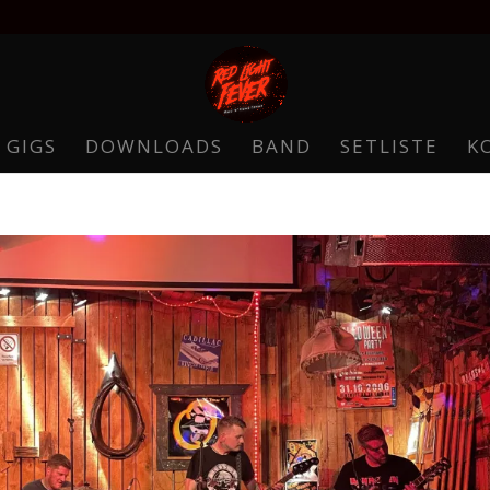
 GIGS
DOWNLOADS
BAND
SETLISTE
K